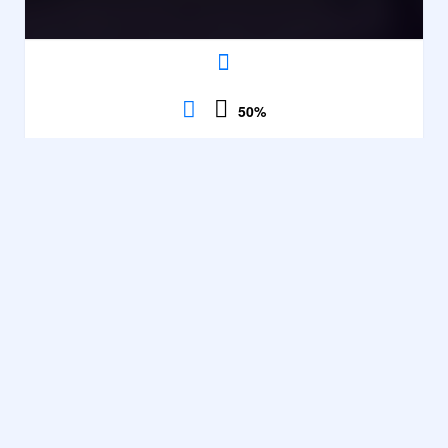
50
%
Volfied Virus
Action et
aventure
,
Contrôles
HTML5
,
2710
Agilité
,
Voir
Vitesse
50%
dans le
jeu
parties
·
Action et