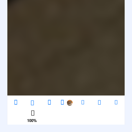
100
%