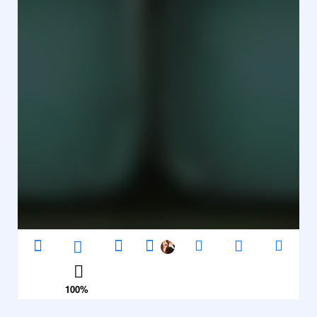
100
%