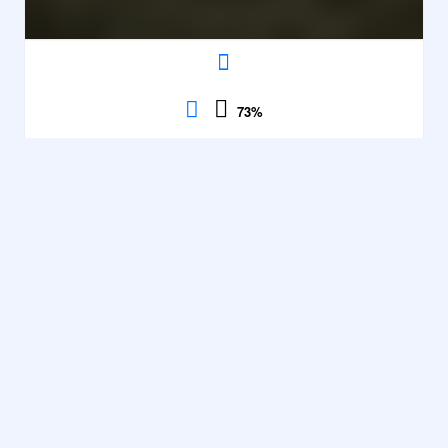
73
%
Treasures Of
Match 3
,
Montezuma 2
Association
,
Contrôles
Observation
,
HTML5
,
89141
Voir
Vitesse
description
73%