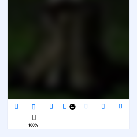
100
%