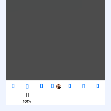
100
%