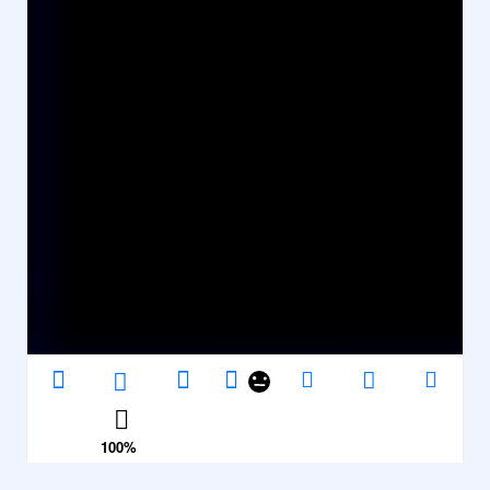
100
%