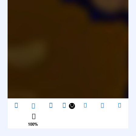
100
%