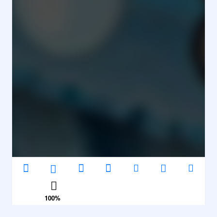
100
%