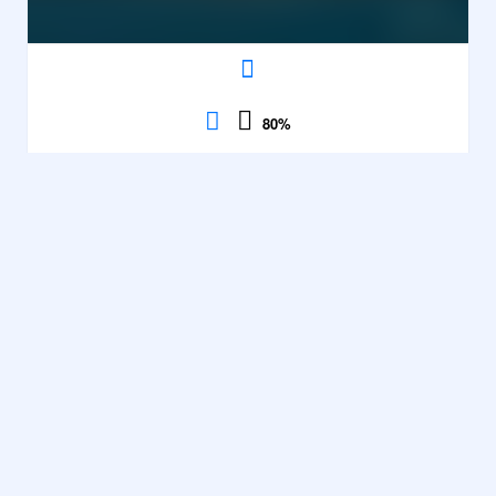
80
%
Jewel Pirates
Match 3
,
Association
Contrôles
53928
Voir
80%
description
parties
·
Match 3
,