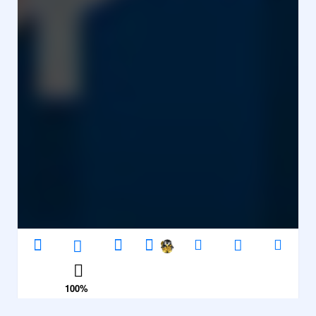
100
%