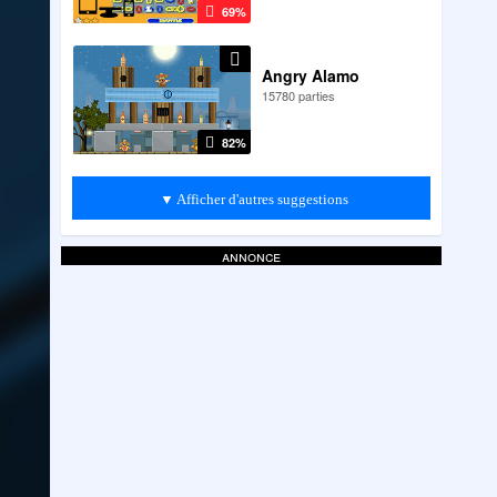
69%
Angry Alamo
15780 parties
82%
▼ Afficher d'autres suggestions
annonce