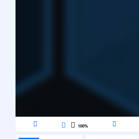
100
%