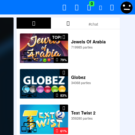
0
TOP!
Jewels Of Arabia
719985 parties
79%
Globez
34068 parties
83%
Text Twist 2
359280 parties
61%