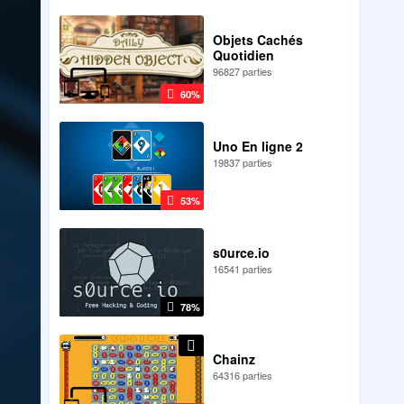
Objets Cachés
Quotidien
96827 parties
60%
Uno En ligne 2
19837 parties
53%
s0urce.io
16541 parties
78%
Chainz
64316 parties