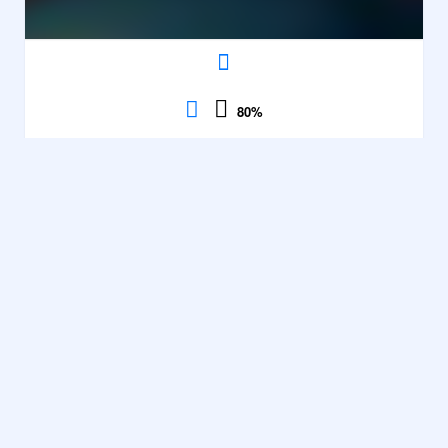
80
%
Fruit Planet
Match 3
,
Association
Contrôles
Voir
80%
description
384614 parties
·
Match 3
,