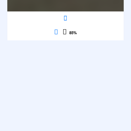
85
%
Fairy Solitairy
Solitaire
,
Cartes
,
Contrôles
Observation
,
18832
Vitesse
Voir
85%
description
parties
·
Solitaire
,