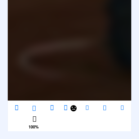
100
%