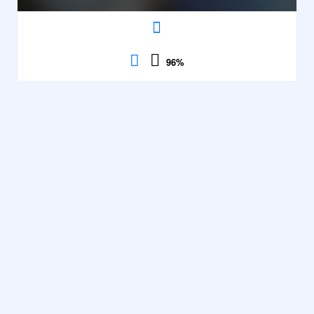
96
%
Braains2.io
Action et
aventure
,
Contrôles
Stratégie
,
5995
Multijoueurs
,
Physique
,
96%
WASD
3D
,
or
parties
·
Action et
HTML5
,
FLÈCHES:
aventure
,
Stratégie
,
déplacements
Agilité
,
Multijoueurs
,
Physique
,
Zombie
,
SOURIS:
3D
,
HTML5
,
Agilité
,
Combat
,