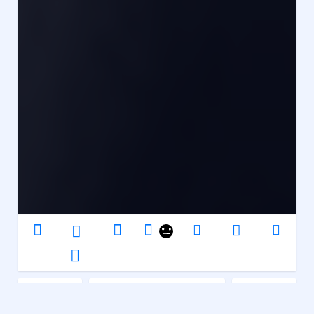
Angel Power
Voiture
,
Racing
Action et