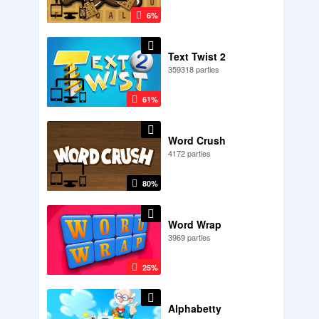
6%
Text Twist 2
359318 parties
61%
Word Crush
4172 parties
80%
Word Wrap
3969 parties
25%
Alphabetty