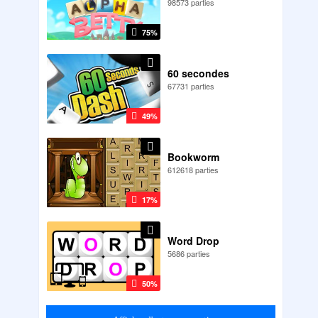
98573 parties
75%
60 secondes
67731 parties
49%
Bookworm
612618 parties
17%
Word Drop
5686 parties
50%