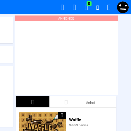
0
ANNONCE
Waffle
99953 parties