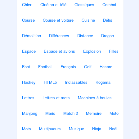
Chien
Cinéma et télé
Classiques
Combat
Course
Course et voiture
Cuisine
Défis
Démolition
Différences
Distance
Dragon
Espace
Espace et avions
Explosion
Filles
Foot
Football
Français
Golf
Hasard
Hockey
HTML5
Inclassables
Kogama
Lettres
Lettres et mots
Machines à boules
Mahjong
Mario
Match 3
Mémoire
Moto
Mots
Multijoueurs
Musique
Ninja
Noël