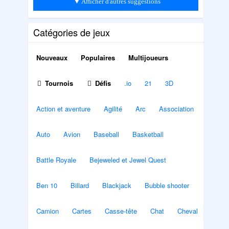
▼ Afficher d'autres suggestions
Catégories de jeux
Nouveaux
Populaires
Multijoueurs
Tournois
Défis
.io
21
3D
Action et aventure
Agilité
Arc
Association
Auto
Avion
Baseball
Basketball
Battle Royale
Bejeweled et Jewel Quest
Ben 10
Billard
Blackjack
Bubble shooter
Camion
Cartes
Casse-tête
Chat
Cheval