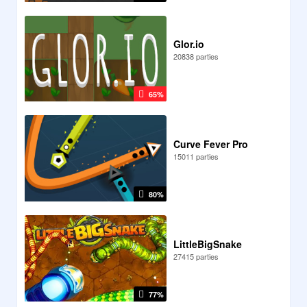
Glor.io
20838 parties
65%
Curve Fever Pro
15011 parties
80%
LittleBigSnake
27415 parties
77%