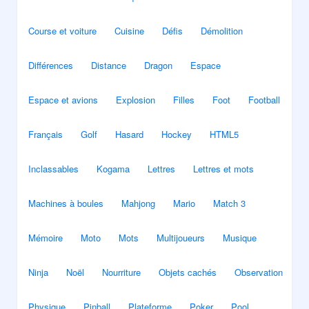
Course et voiture
Cuisine
Défis
Démolition
Différences
Distance
Dragon
Espace
Espace et avions
Explosion
Filles
Foot
Football
Français
Golf
Hasard
Hockey
HTML5
Inclassables
Kogama
Lettres
Lettres et mots
Machines à boules
Mahjong
Mario
Match 3
Mémoire
Moto
Mots
Multijoueurs
Musique
Ninja
Noël
Nourriture
Objets cachés
Observation
Physique
Pinball
Plateforme
Poker
Pool