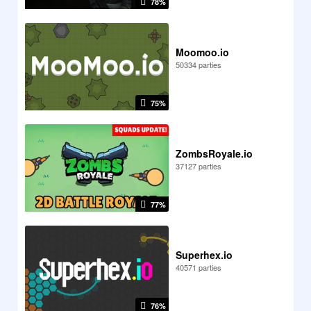
78%
Moomoo.io
50334 parties
75%
ZombsRoyale.io
37127 parties
77%
Superhex.io
40571 parties
76%