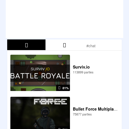
Surviv.io
113899 parties
81%
Bullet Force Multiplayer
75877 parties