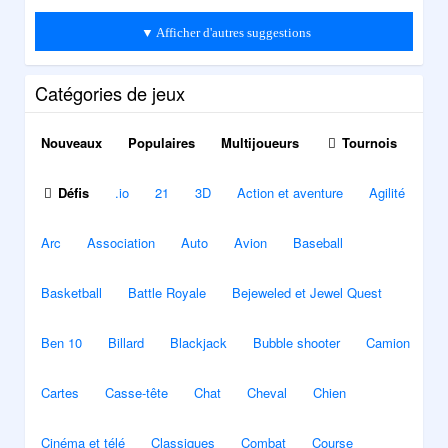
▼ Afficher d'autres suggestions
Catégories de jeux
Nouveaux
Populaires
Multijoueurs
Tournois
Défis
.io
21
3D
Action et aventure
Agilité
Arc
Association
Auto
Avion
Baseball
Basketball
Battle Royale
Bejeweled et Jewel Quest
Ben 10
Billard
Blackjack
Bubble shooter
Camion
Cartes
Casse-tête
Chat
Cheval
Chien
Cinéma et télé
Classiques
Combat
Course