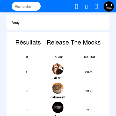
Array
Résultats - Release The Mooks
#
Joueur
Résultat
1.
2025
AL91
2.
1860
cabasse3
3.
715