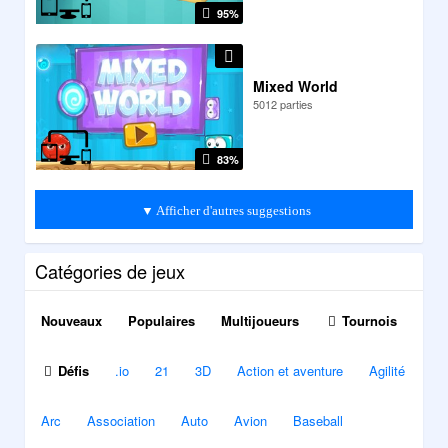
95%
Mixed World
5012 parties
83%
▼ Afficher d'autres suggestions
Catégories de jeux
Nouveaux
Populaires
Multijoueurs
Tournois
Défis
.io
21
3D
Action et aventure
Agilité
Arc
Association
Auto
Avion
Baseball