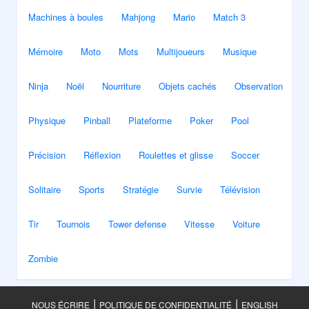
Machines à boules
Mahjong
Mario
Match 3
Mémoire
Moto
Mots
Multijoueurs
Musique
Ninja
Noël
Nourriture
Objets cachés
Observation
Physique
Pinball
Plateforme
Poker
Pool
Précision
Réflexion
Roulettes et glisse
Soccer
Solitaire
Sports
Stratégie
Survie
Télévision
Tir
Tournois
Tower defense
Vitesse
Voiture
Zombie
|
|
NOUS ÉCRIRE
POLITIQUE DE CONFIDENTIALITÉ
ENGLISH