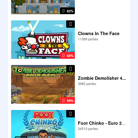
82%
Clowns In The Face
11389 parties
68%
Zombie Demolisher 4...
3982 parties
59%
Foot Chinko - Euro 2016
24513 parties