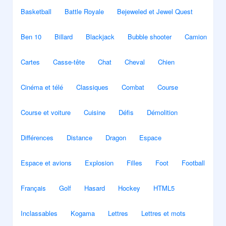
Basketball
Battle Royale
Bejeweled et Jewel Quest
Ben 10
Billard
Blackjack
Bubble shooter
Camion
Cartes
Casse-tête
Chat
Cheval
Chien
Cinéma et télé
Classiques
Combat
Course
Course et voiture
Cuisine
Défis
Démolition
Différences
Distance
Dragon
Espace
Espace et avions
Explosion
Filles
Foot
Football
Français
Golf
Hasard
Hockey
HTML5
Inclassables
Kogama
Lettres
Lettres et mots