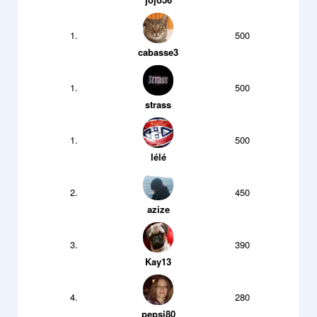
1.
500
cabasse3
1.
500
strass
1.
500
lélé
2.
450
azize
3.
390
Kay13
4.
280
pepsi80