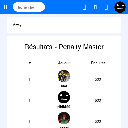
Array
Résultats - Penalty Master
#
Joueur
Résultat
1.
500
stef
1.
500
rikiki69
1.
500
jojo56