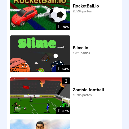
RocketBall.io
20534 parties
75%
Slime.lol
1721 parties
93%
Zombie football
10705 parties
87%