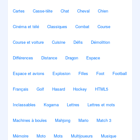
Cartes
Casse-tête
Chat
Cheval
Chien
Cinéma et télé
Classiques
Combat
Course
Course et voiture
Cuisine
Défis
Démolition
Différences
Distance
Dragon
Espace
Espace et avions
Explosion
Filles
Foot
Football
Français
Golf
Hasard
Hockey
HTML5
Inclassables
Kogama
Lettres
Lettres et mots
Machines à boules
Mahjong
Mario
Match 3
Mémoire
Moto
Mots
Multijoueurs
Musique