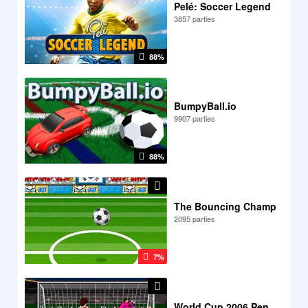
Pelé: Soccer Legend
3857 parties
88%
BumpyBall.io
9907 parties
88%
The Bouncing Champ
2095 parties
7%
World Cup 2006 Penalty