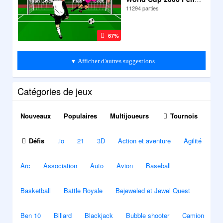
11294 parties
67%
▼ Afficher d'autres suggestions
Catégories de jeux
Nouveaux
Populaires
Multijoueurs
Tournois
Défis
.io
21
3D
Action et aventure
Agilité
Arc
Association
Auto
Avion
Baseball
Basketball
Battle Royale
Bejeweled et Jewel Quest
Ben 10
Billard
Blackjack
Bubble shooter
Camion