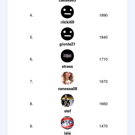
4.
1890
rikiki69
5.
1840
gionta21
6.
1710
strass
7.
1670
vanessa08
8.
1660
stef
9.
1470
lélé