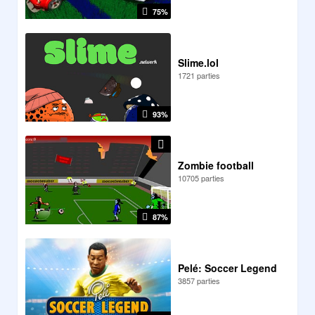
75%
Slime.lol
1721 parties
93%
Zombie football
10705 parties
87%
Pelé: Soccer Legend
3857 parties