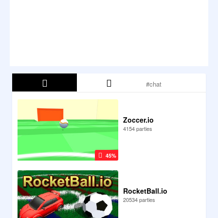
Zoccer.io
4154 parties
45%
RocketBall.io
20534 parties