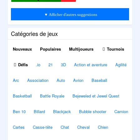
▼ Afficher d'autres suggestions
Catégories de jeux
Nouveaux
Populaires
Multijoueurs
Tournois
Défis
.io
21
3D
Action et aventure
Agilité
Arc
Association
Auto
Avion
Baseball
Basketball
Battle Royale
Bejeweled et Jewel Quest
Ben 10
Billard
Blackjack
Bubble shooter
Camion
Cartes
Casse-tête
Chat
Cheval
Chien