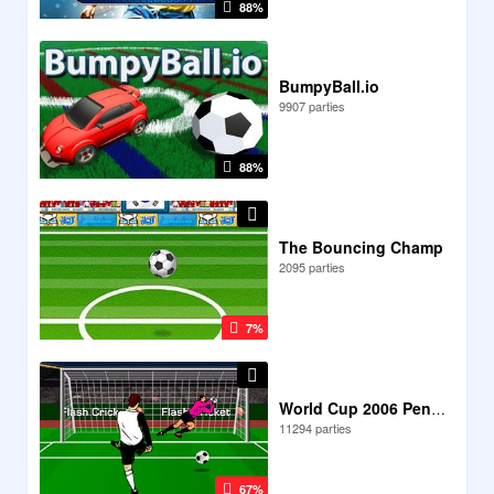
88%
BumpyBall.io
9907 parties
88%
The Bouncing Champ
2095 parties
7%
World Cup 2006 Penalty
11294 parties
67%