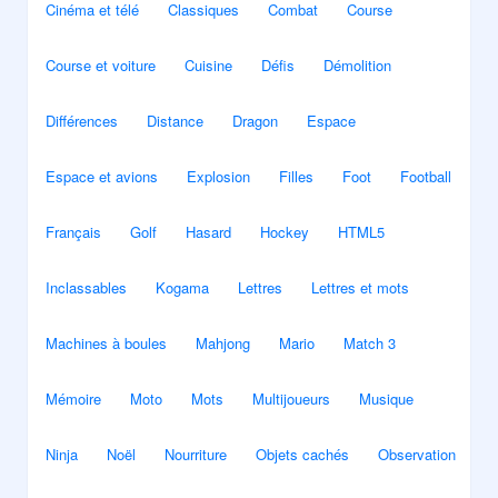
Cinéma et télé
Classiques
Combat
Course
Course et voiture
Cuisine
Défis
Démolition
Différences
Distance
Dragon
Espace
Espace et avions
Explosion
Filles
Foot
Football
Français
Golf
Hasard
Hockey
HTML5
Inclassables
Kogama
Lettres
Lettres et mots
Machines à boules
Mahjong
Mario
Match 3
Mémoire
Moto
Mots
Multijoueurs
Musique
Ninja
Noël
Nourriture
Objets cachés
Observation