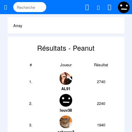
Array
Résultats - Peanut
#
Joueur
Résultat
1.
2740
AL91
2.
2240
louv38
3.
1940
cabasse3