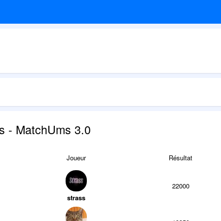
ts - MatchUms 3.0
Joueur
Résultat
22000
strass