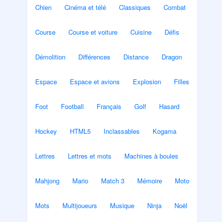
Chien
Cinéma et télé
Classiques
Combat
Course
Course et voiture
Cuisine
Défis
Démolition
Différences
Distance
Dragon
Espace
Espace et avions
Explosion
Filles
Foot
Football
Français
Golf
Hasard
Hockey
HTML5
Inclassables
Kogama
Lettres
Lettres et mots
Machines à boules
Mahjong
Mario
Match 3
Mémoire
Moto
Mots
Multijoueurs
Musique
Ninja
Noël