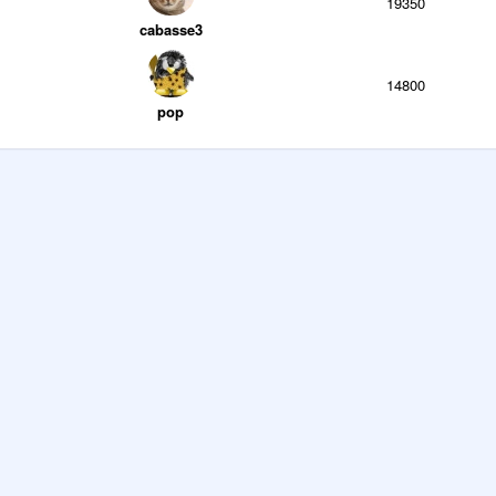
19350
cabasse3
14800
pop