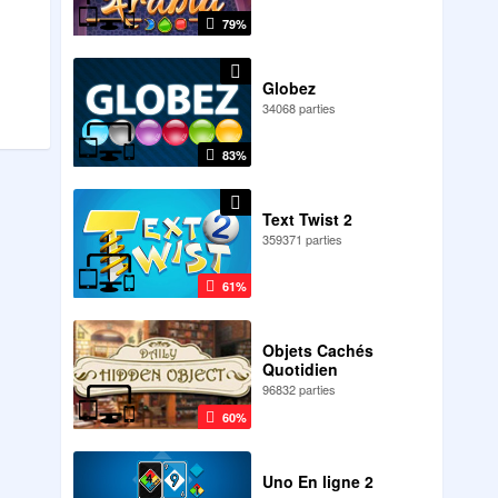
79%
Globez
34068 parties
83%
Text Twist 2
359371 parties
61%
Objets Cachés
Quotidien
96832 parties
60%
Uno En ligne 2