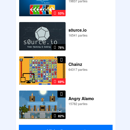
19837 parties
53%
s0urce.io
16541 parties
78%
Chainz
64317 parties
69%
Angry Alamo
15782 parties
82%