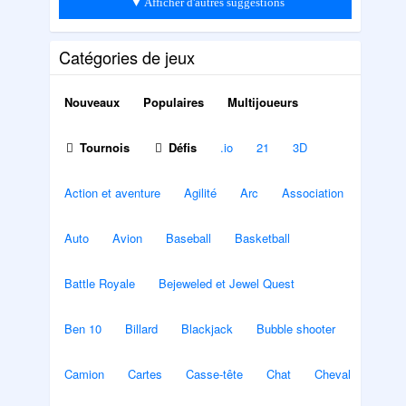
▼ Afficher d'autres suggestions
Catégories de jeux
Nouveaux
Populaires
Multijoueurs
Tournois
Défis
.io
21
3D
Action et aventure
Agilité
Arc
Association
Auto
Avion
Baseball
Basketball
Battle Royale
Bejeweled et Jewel Quest
Ben 10
Billard
Blackjack
Bubble shooter
Camion
Cartes
Casse-tête
Chat
Cheval