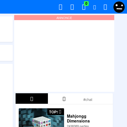
0
ANNONCE
TOP!
Mahjongg
Dimensions
2438389 parties