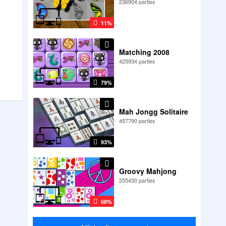
236904 parties
11%
Matching 2008
425934 parties
79%
Mah Jongg Solitaire
457790 parties
93%
Groovy Mahjong
255430 parties
68%