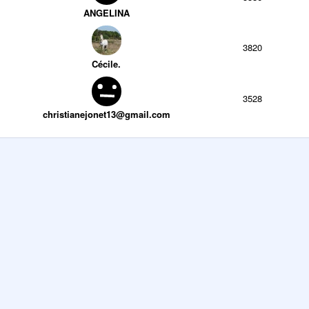
ANGELINA
3820
Cécile.
3528
christianejonet13@gmail.com