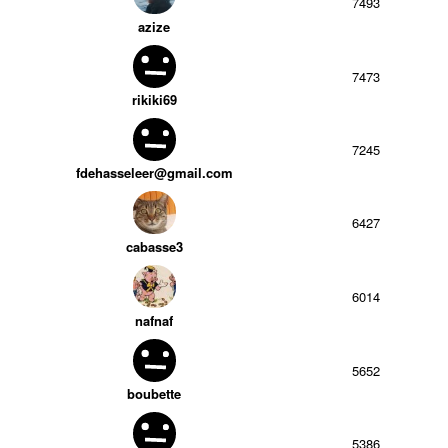
7493
azize
7473
rikiki69
7245
fdehasseleer@gmail.com
6427
cabasse3
6014
nafnaf
5652
boubette
5386