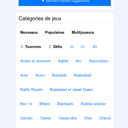
▼ Afficher d'autres suggestions
Catégories de jeux
Nouveaux
Populaires
Multijoueurs
Tournois
Défis
.io
21
3D
Action et aventure
Agilité
Arc
Association
Auto
Avion
Baseball
Basketball
Battle Royale
Bejeweled et Jewel Quest
Ben 10
Billard
Blackjack
Bubble shooter
Camion
Cartes
Casse-tête
Chat
Cheval