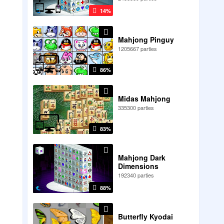
14%
Mahjong Pinguy
1205667 parties
86%
Midas Mahjong
335300 parties
83%
Mahjong Dark
Dimensions
192340 parties
88%
Butterfly Kyodai