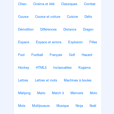
Chien
Cinéma et télé
Classiques
Combat
Course
Course et voiture
Cuisine
Défis
Démolition
Différences
Distance
Dragon
Espace
Espace et avions
Explosion
Filles
Foot
Football
Français
Golf
Hasard
Hockey
HTML5
Inclassables
Kogama
Lettres
Lettres et mots
Machines à boules
Mahjong
Mario
Match 3
Mémoire
Moto
Mots
Multijoueurs
Musique
Ninja
Noël