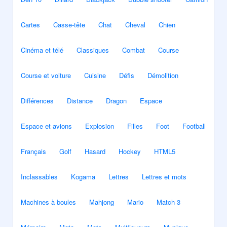
Cartes
Casse-tête
Chat
Cheval
Chien
Cinéma et télé
Classiques
Combat
Course
Course et voiture
Cuisine
Défis
Démolition
Différences
Distance
Dragon
Espace
Espace et avions
Explosion
Filles
Foot
Football
Français
Golf
Hasard
Hockey
HTML5
Inclassables
Kogama
Lettres
Lettres et mots
Machines à boules
Mahjong
Mario
Match 3