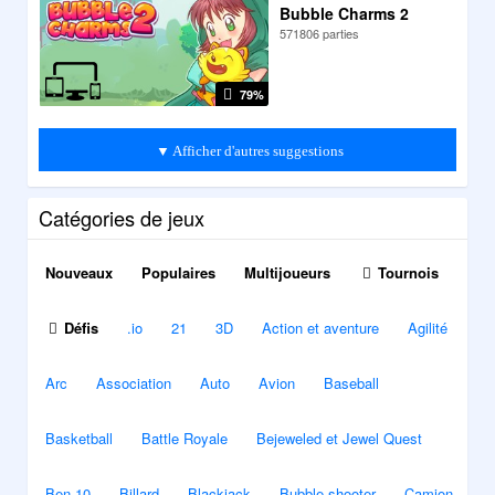
Bubble Charms 2
571806 parties
79%
▼ Afficher d'autres suggestions
Catégories de jeux
Nouveaux
Populaires
Multijoueurs
Tournois
Défis
.io
21
3D
Action et aventure
Agilité
Arc
Association
Auto
Avion
Baseball
Basketball
Battle Royale
Bejeweled et Jewel Quest
Ben 10
Billard
Blackjack
Bubble shooter
Camion