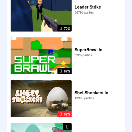
Leader Strike
36796 parties
70%
SuperBrawl io
5926 parties
87%
ShellShockers.io
13906 parties
57%