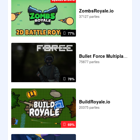
ZombsRoyale.io
37127 parties
77%
Bullet Force Multiplayer
75877 parties
78%
BuildRoyale.io
20375 parties
69%