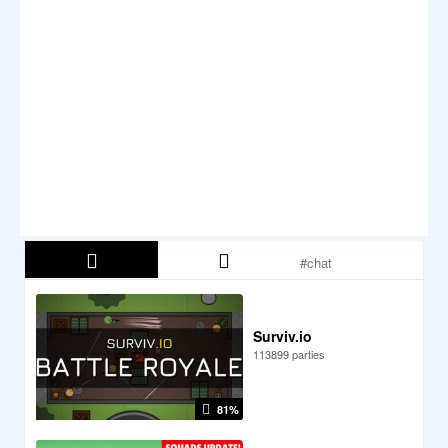
Surviv.io
113899 parties
81%