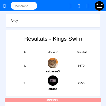
Array
Résultats - Kings Swim
#
Joueur
Résultat
1.
6670
cabasse3
2.
2750
strass
ANNONCE