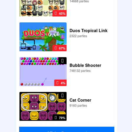
14668 parties
45%
Duos Tropical Link
2322 parties
67%
Bubble Shooter
748132 parties
4%
Cat Corner
9160 parties
79%