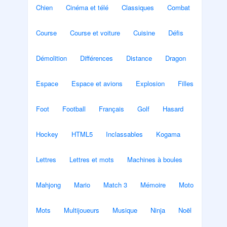
Chien
Cinéma et télé
Classiques
Combat
Course
Course et voiture
Cuisine
Défis
Démolition
Différences
Distance
Dragon
Espace
Espace et avions
Explosion
Filles
Foot
Football
Français
Golf
Hasard
Hockey
HTML5
Inclassables
Kogama
Lettres
Lettres et mots
Machines à boules
Mahjong
Mario
Match 3
Mémoire
Moto
Mots
Multijoueurs
Musique
Ninja
Noël