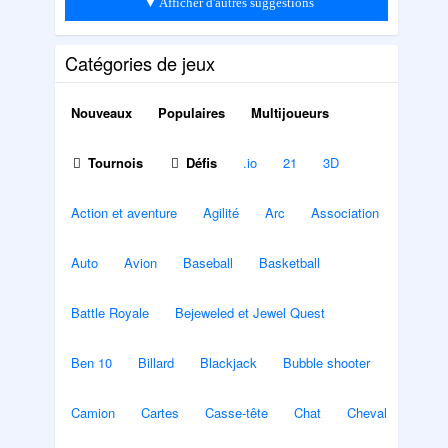
▼ Afficher d'autres suggestions
Catégories de jeux
Nouveaux
Populaires
Multijoueurs
Tournois
Défis
.io
21
3D
Action et aventure
Agilité
Arc
Association
Auto
Avion
Baseball
Basketball
Battle Royale
Bejeweled et Jewel Quest
Ben 10
Billard
Blackjack
Bubble shooter
Camion
Cartes
Casse-tête
Chat
Cheval