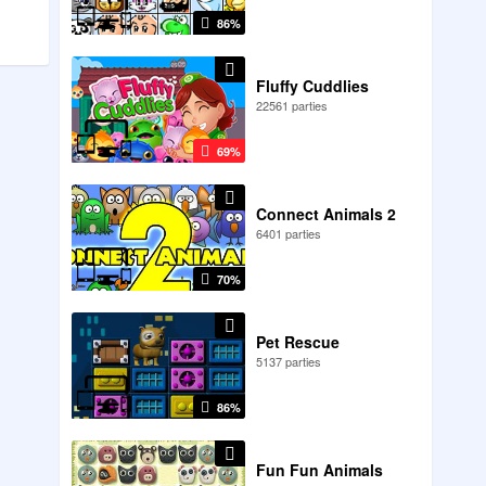
86%
Fluffy Cuddlies
22561 parties
69%
Connect Animals 2
6401 parties
70%
Pet Rescue
5137 parties
86%
Fun Fun Animals