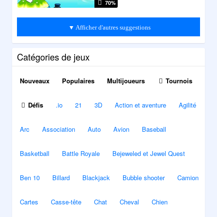
70%
▼ Afficher d'autres suggestions
Catégories de jeux
Nouveaux
Populaires
Multijoueurs
Tournois
Défis
.io
21
3D
Action et aventure
Agilité
Arc
Association
Auto
Avion
Baseball
Basketball
Battle Royale
Bejeweled et Jewel Quest
Ben 10
Billard
Blackjack
Bubble shooter
Camion
Cartes
Casse-tête
Chat
Cheval
Chien