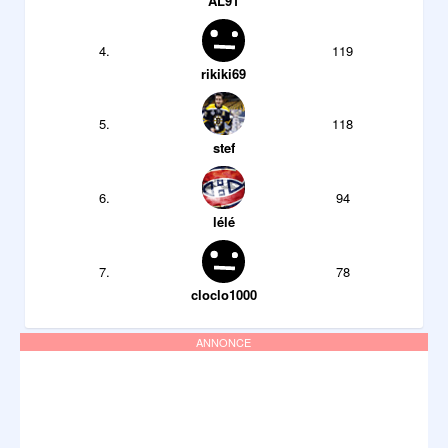
AL91
4.
119
rikiki69
5.
118
stef
6.
94
lélé
7.
78
cloclo1000
ANNONCE