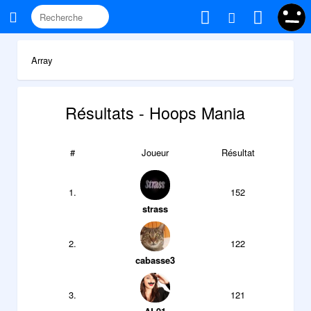
Array
Résultats - Hoops Mania
#
Joueur
Résultat
1.
152
strass
2.
122
cabasse3
3.
121