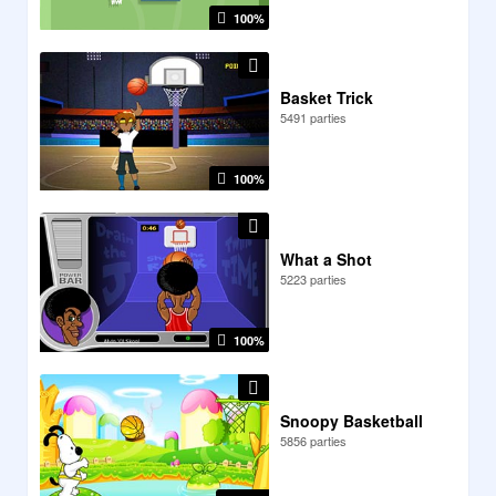
100%
Basket Trick
5491 parties
100%
What a Shot
5223 parties
100%
Snoopy Basketball
5856 parties