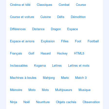
Cinéma et télé
Classiques
Combat
Course
Course et voiture
Cuisine
Défis
Démolition
Différences
Distance
Dragon
Espace
Espace et avions
Explosion
Filles
Foot
Football
Français
Golf
Hasard
Hockey
HTML5
Inclassables
Kogama
Lettres
Lettres et mots
Machines à boules
Mahjong
Mario
Match 3
Mémoire
Moto
Mots
Multijoueurs
Musique
Ninja
Noël
Nourriture
Objets cachés
Observation