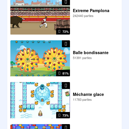
Extreme Pamplona
242440 parties
72%
Balle bondissante
51391 parties
81%
Méchante glace
11783 parties
73%