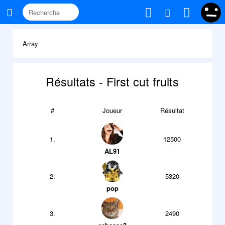
Array
Résultats - First cut fruits
#
Joueur
Résultat
1.
12500
AL91
2.
5320
pop
3.
2490