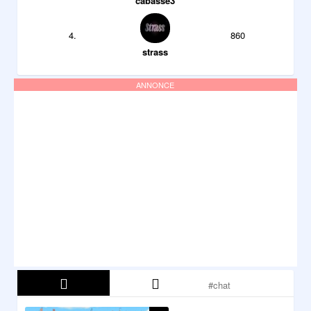
cabasse3
4.
860
strass
ANNONCE