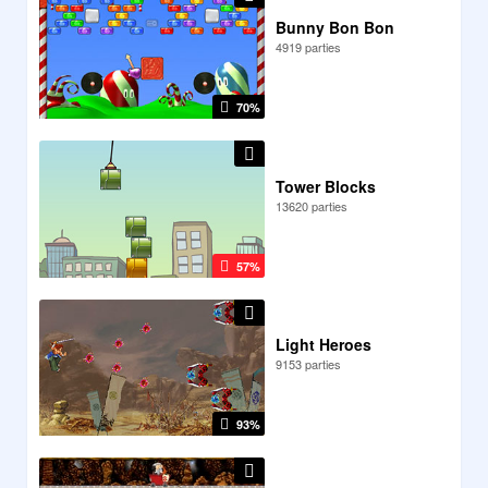
Bunny Bon Bon
4919 parties
70%
Tower Blocks
13620 parties
57%
Light Heroes
9153 parties
93%