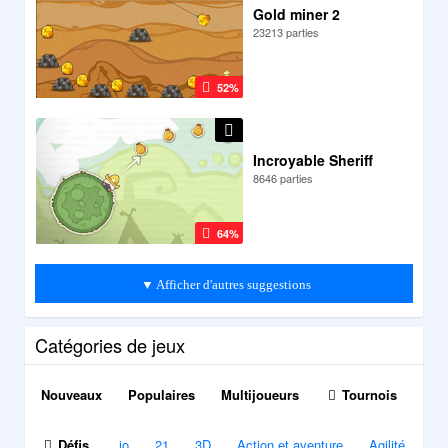
Gold miner 2
23213 parties
52%
Incroyable Sheriff
8646 parties
64%
▼ Afficher d'autres suggestions
Catégories de jeux
Nouveaux
Populaires
Multijoueurs
Tournois
Défis
.io
21
3D
Action et aventure
Agilité