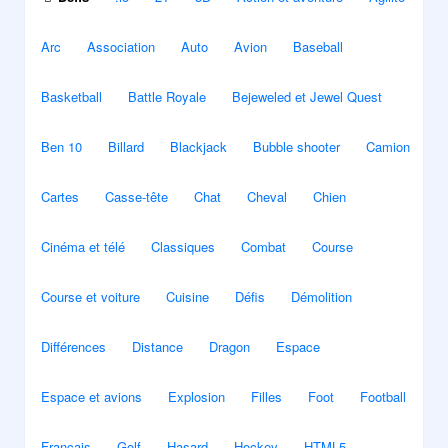
Arc
Association
Auto
Avion
Baseball
Basketball
Battle Royale
Bejeweled et Jewel Quest
Ben 10
Billard
Blackjack
Bubble shooter
Camion
Cartes
Casse-tête
Chat
Cheval
Chien
Cinéma et télé
Classiques
Combat
Course
Course et voiture
Cuisine
Défis
Démolition
Différences
Distance
Dragon
Espace
Espace et avions
Explosion
Filles
Foot
Football
Français
Golf
Hasard
Hockey
HTML5