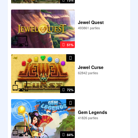
73%
Jewel Quest
493861 parties
51%
Jewel Curse
62842 parties
72%
Gem Legends
41826 parties
84%