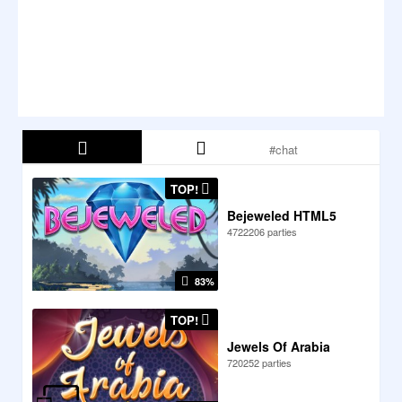
TOP!
Bejeweled HTML5
4722206 parties
83%
TOP!
Jewels Of Arabia
720252 parties