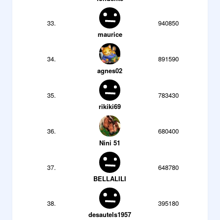
33.
940850
maurice
34.
891590
agnes02
35.
783430
rikiki69
36.
680400
Nini 51
37.
648780
BELLALILI
38.
395180
desautels1957