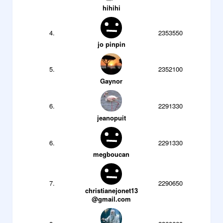
hihihi
4.
2353550
jo pinpin
5.
2352100
Gaynor
6.
2291330
jeanopuit
6.
2291330
megboucan
7.
2290650
christianejonet13
@gmail.com