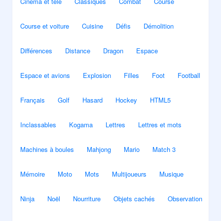
Cinéma et télé
Classiques
Combat
Course
Course et voiture
Cuisine
Défis
Démolition
Différences
Distance
Dragon
Espace
Espace et avions
Explosion
Filles
Foot
Football
Français
Golf
Hasard
Hockey
HTML5
Inclassables
Kogama
Lettres
Lettres et mots
Machines à boules
Mahjong
Mario
Match 3
Mémoire
Moto
Mots
Multijoueurs
Musique
Ninja
Noël
Nourriture
Objets cachés
Observation