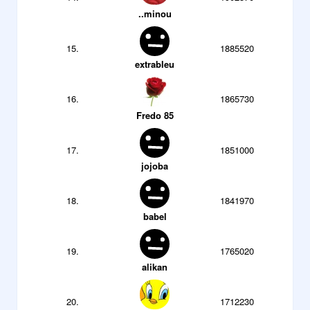
..minou
15.
1885520
extrableu
16.
1865730
Fredo 85
17.
1851000
jojoba
18.
1841970
babel
19.
1765020
alikan
20.
1712230