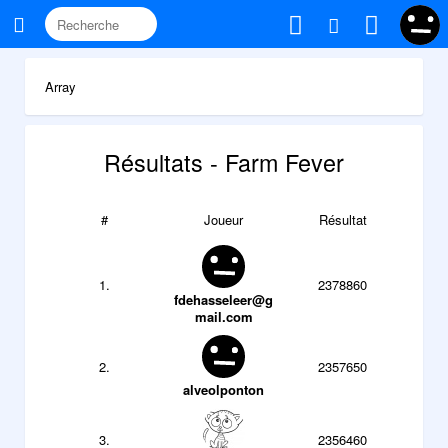
Array
Résultats - Farm Fever
#
Joueur
Résultat
1.
2378860
fdehasseleer@g
mail.com
2.
2357650
alveolponton
3.
2356460