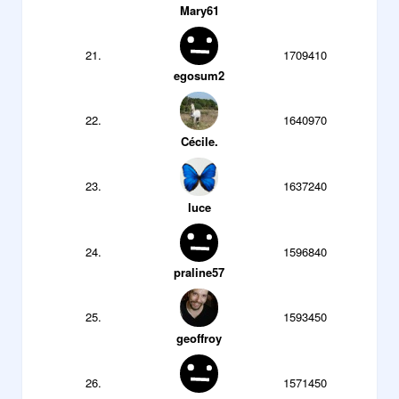
Mary61
21.
1709410
egosum2
22.
1640970
Cécile.
23.
1637240
luce
24.
1596840
praline57
25.
1593450
geoffroy
26.
1571450