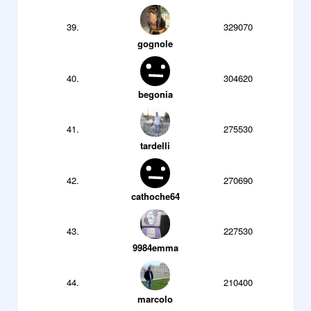
39.
329070
gognole
40.
304620
begonia
41.
275530
tardelli
42.
270690
cathoche64
43.
227530
9984emma
44.
210400
marcolo