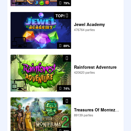
79%
TOP!
Jewel Academy
476764 parties
89%
Rainforest Adventure
420620 parties
74%
Treasures Of Montezuma 2
89139 parties