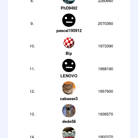
8.
2260660
PhD9492
9.
2070360
pascal195912
10.
1973390
Bip
11.
1968190
LENOVO
12.
1957600
cabasse3
13.
1936570
dede56
14.
1902370