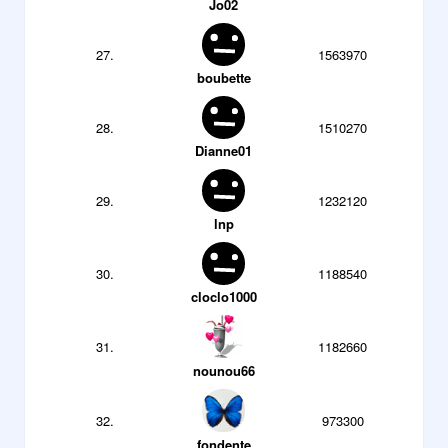
Jo02
27.
1563970
boubette
28.
1510270
Dianne01
29.
1232120
lnp
30.
1188540
cloclo1000
31.
1182660
nounou66
32.
973300
fondente