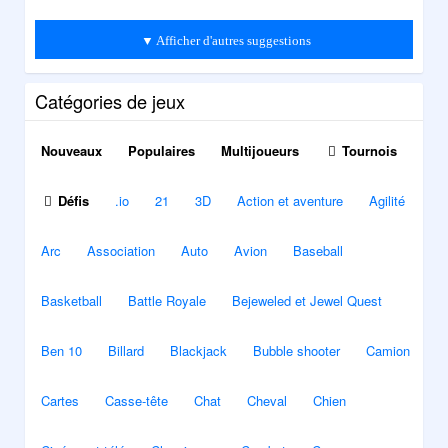
▼ Afficher d'autres suggestions
Catégories de jeux
Nouveaux
Populaires
Multijoueurs
Tournois
Défis
.io
21
3D
Action et aventure
Agilité
Arc
Association
Auto
Avion
Baseball
Basketball
Battle Royale
Bejeweled et Jewel Quest
Ben 10
Billard
Blackjack
Bubble shooter
Camion
Cartes
Casse-tête
Chat
Cheval
Chien