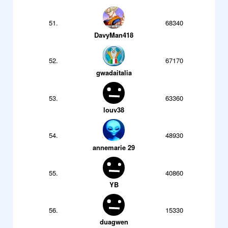
51.
68340
DavyMan418
52.
67170
gwadaitalia
53.
63360
louv38
54.
48930
annemarie 29
55.
40860
YB
56.
15330
duagwen