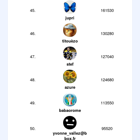
45.
161530
jupri
46.
130280
titouèzo
47.
127040
stef
48.
124680
azure
49.
113550
babaorome
50.
95520
yvonne_vallez@b
box.fr