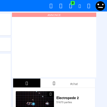
0
ANNONCE
Electropede 2
51670 parties