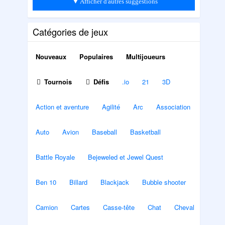
▼ Afficher d'autres suggestions
Catégories de jeux
Nouveaux
Populaires
Multijoueurs
Tournois
Défis
.io
21
3D
Action et aventure
Agilité
Arc
Association
Auto
Avion
Baseball
Basketball
Battle Royale
Bejeweled et Jewel Quest
Ben 10
Billard
Blackjack
Bubble shooter
Camion
Cartes
Casse-tête
Chat
Cheval