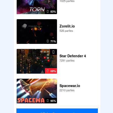
1025 parties
83%
Zorelit.io
526 parties
71%
Star Defender 4
7291 parties
69%
Spacewar.io
2210 parties
95%