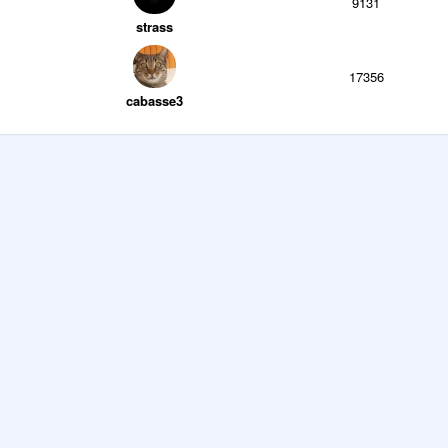
9131
strass
17356
cabasse3