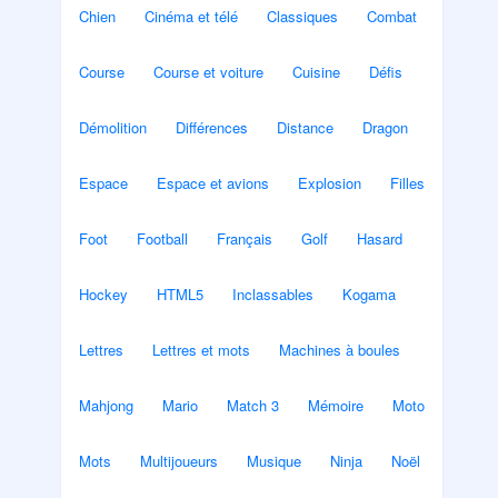
Chien
Cinéma et télé
Classiques
Combat
Course
Course et voiture
Cuisine
Défis
Démolition
Différences
Distance
Dragon
Espace
Espace et avions
Explosion
Filles
Foot
Football
Français
Golf
Hasard
Hockey
HTML5
Inclassables
Kogama
Lettres
Lettres et mots
Machines à boules
Mahjong
Mario
Match 3
Mémoire
Moto
Mots
Multijoueurs
Musique
Ninja
Noël