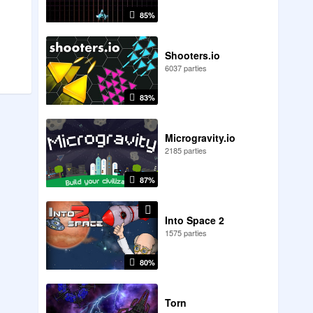
85%
Shooters.io
6037 parties
83%
Microgravity.io
2185 parties
87%
Into Space 2
1575 parties
80%
Torn