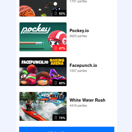
1721 parties
93%
Pockey.io
2623 parties
47%
Facepunch.io
1537 parties
80%
White Water Rush
4416 parties
74%