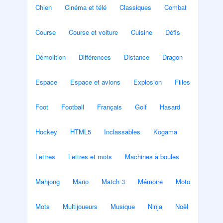
Chien
Cinéma et télé
Classiques
Combat
Course
Course et voiture
Cuisine
Défis
Démolition
Différences
Distance
Dragon
Espace
Espace et avions
Explosion
Filles
Foot
Football
Français
Golf
Hasard
Hockey
HTML5
Inclassables
Kogama
Lettres
Lettres et mots
Machines à boules
Mahjong
Mario
Match 3
Mémoire
Moto
Mots
Multijoueurs
Musique
Ninja
Noël