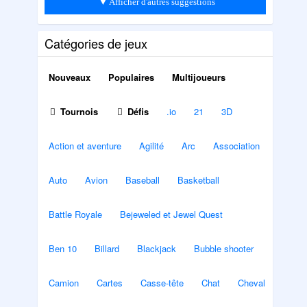
▼ Afficher d'autres suggestions
Catégories de jeux
Nouveaux
Populaires
Multijoueurs
Tournois
Défis
.io
21
3D
Action et aventure
Agilité
Arc
Association
Auto
Avion
Baseball
Basketball
Battle Royale
Bejeweled et Jewel Quest
Ben 10
Billard
Blackjack
Bubble shooter
Camion
Cartes
Casse-tête
Chat
Cheval