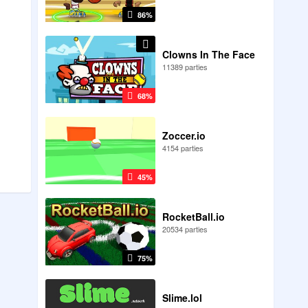
86%
Clowns In The Face
11389 parties
68%
Zoccer.io
4154 parties
45%
RocketBall.io
20534 parties
75%
Slime.lol