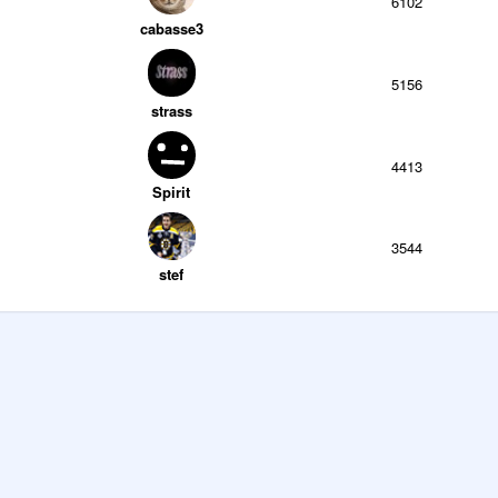
6102
cabasse3
5156
strass
4413
Spirit
3544
stef