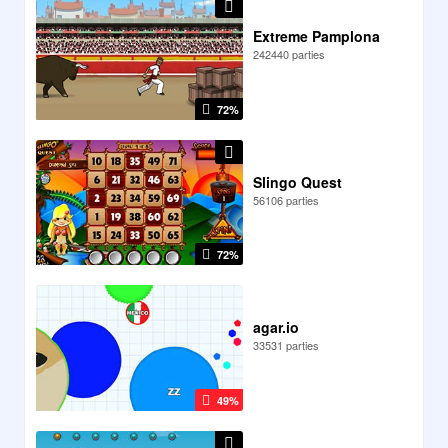
Extreme Pamplona
242440 parties
72%
Slingo Quest
56106 parties
72%
agar.io
33531 parties
49%