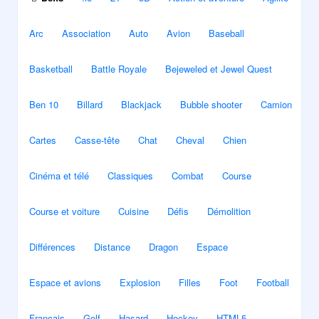
Arc
Association
Auto
Avion
Baseball
Basketball
Battle Royale
Bejeweled et Jewel Quest
Ben 10
Billard
Blackjack
Bubble shooter
Camion
Cartes
Casse-tête
Chat
Cheval
Chien
Cinéma et télé
Classiques
Combat
Course
Course et voiture
Cuisine
Défis
Démolition
Différences
Distance
Dragon
Espace
Espace et avions
Explosion
Filles
Foot
Football
Français
Golf
Hasard
Hockey
HTML5