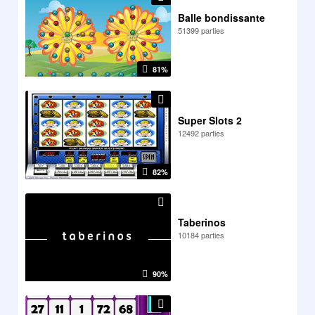
Balle bondissante
51399 parties
81%
Super Slots 2
12492 parties
82%
Taberinos
10184 parties
90%