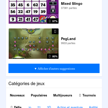
Mixed Slingo
37381 parties
97%
PegLand
9933 parties
80%
▼ Afficher d'autres suggestions
Catégories de jeux
Nouveaux
Populaires
Multijoueurs
Tournois
Défis
.io
21
3D
Action et aventure
Agilité