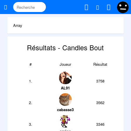
Array
Résultats - Candies Bout
#
Joueur
Résultat
1.
3758
AL91
2.
3562
cabasse3
3.
3346