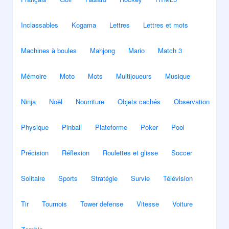
Inclassables
Kogama
Lettres
Lettres et mots
Machines à boules
Mahjong
Mario
Match 3
Mémoire
Moto
Mots
Multijoueurs
Musique
Ninja
Noël
Nourriture
Objets cachés
Observation
Physique
Pinball
Plateforme
Poker
Pool
Précision
Réflexion
Roulettes et glisse
Soccer
Solitaire
Sports
Stratégie
Survie
Télévision
Tir
Tournois
Tower defense
Vitesse
Voiture