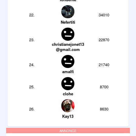
22.
34010
Nefertiti
23.
22870
christianejonet13
@gmail.com
24.
21740
amalfi
25.
8700
clohe
26.
8630
Kay13
ANNONCE