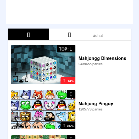
TOP!
Mahjongg Dimensions
2439655 parties
14%
Mahjong Pinguy
1205778 parties
86%