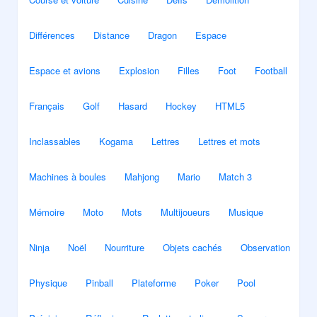
Différences
Distance
Dragon
Espace
Espace et avions
Explosion
Filles
Foot
Football
Français
Golf
Hasard
Hockey
HTML5
Inclassables
Kogama
Lettres
Lettres et mots
Machines à boules
Mahjong
Mario
Match 3
Mémoire
Moto
Mots
Multijoueurs
Musique
Ninja
Noël
Nourriture
Objets cachés
Observation
Physique
Pinball
Plateforme
Poker
Pool