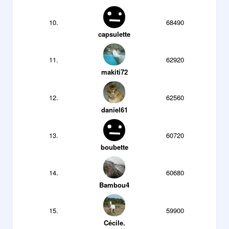
10.
68490
capsulette
11.
62920
makiti72
12.
62560
daniel61
13.
60720
boubette
14.
60680
Bambou4
15.
59900
Cécile.