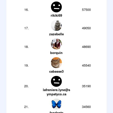
16.
57500
rikiki69
17.
49050
zazebelle
18.
48690
borquin
19.
45540
cabasse3
20.
35190
lafreniere.lyne@s
ympatyco.ca
21.
34560
fondente