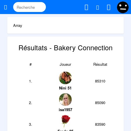
Array
Résultats - Bakery Connection
#
Joueur
Résultat
1.
85310
Nini 51
2.
85090
isa1957
3.
83590