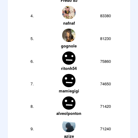
Fredo 85
4.
83380
nafnaf
5.
81230
gognole
6.
75860
ritonh54
7.
74650
mamiegigi
8.
71420
alveolponton
9.
71240
azize