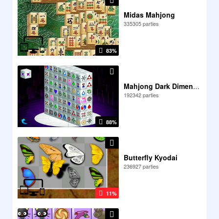
Midas Mahjong
335305 parties
83%
Mahjong Dark Dimensions
192342 parties
88%
Butterfly Kyodai
236927 parties
11%