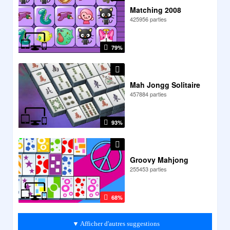
Matching 2008
425956 parties
79%
Mah Jongg Solitaire
457884 parties
93%
Groovy Mahjong
255453 parties
68%
▼ Afficher d'autres suggestions