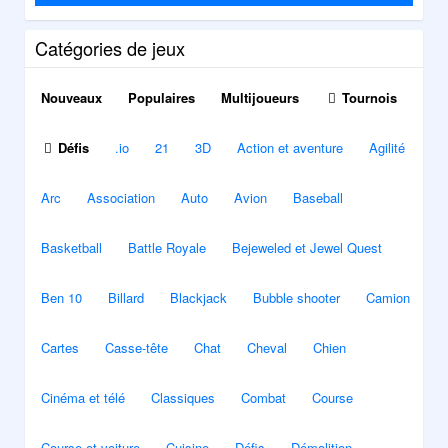
Catégories de jeux
Nouveaux
Populaires
Multijoueurs
Tournois
Défis
.io
21
3D
Action et aventure
Agilité
Arc
Association
Auto
Avion
Baseball
Basketball
Battle Royale
Bejeweled et Jewel Quest
Ben 10
Billard
Blackjack
Bubble shooter
Camion
Cartes
Casse-tête
Chat
Cheval
Chien
Cinéma et télé
Classiques
Combat
Course
Course et voiture
Cuisine
Défis
Démolition